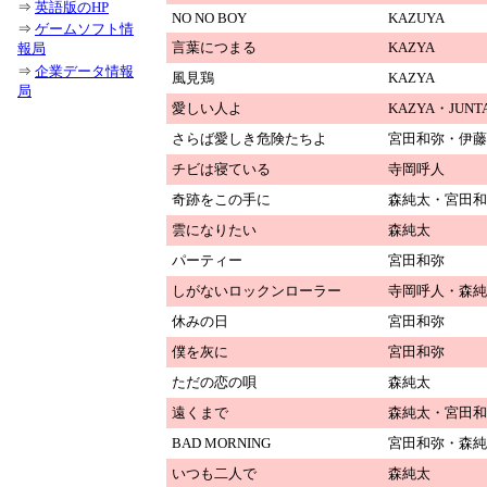
⇒
英語版のHP
NO NO BOY
KAZUYA
⇒
ゲームソフト情
言葉につまる
KAZYA
報局
⇒
企業データ情報
風見鶏
KAZYA
局
愛しい人よ
KAZYA・JUNT
さらば愛しき危険たちよ
宮田和弥・伊藤
チビは寝ている
寺岡呼人
奇跡をこの手に
森純太・宮田和
雲になりたい
森純太
パーティー
宮田和弥
しがないロックンローラー
寺岡呼人・森純
休みの日
宮田和弥
僕を灰に
宮田和弥
ただの恋の唄
森純太
遠くまで
森純太・宮田和
BAD MORNING
宮田和弥・森純
いつも二人で
森純太