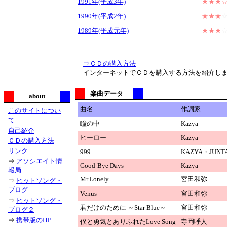
1991年(平成3年)
★★★
1990年(平成2年)
★★★
1989年(平成元年)
★★★
⇒ＣＤの購入方法
インターネットでＣＤを購入する方法を紹介しま
楽曲データ
about
曲名
作詞家
このサイトについ
て
瞳の中
Kazya
自己紹介
ヒーロー
Kazya
ＣＤの購入方法
リンク
999
KAZYA・JUNT
⇒
アソシエイト情
Good-Bye Days
Kazya
報局
Mr.Lonely
宮田和弥
⇒
ヒットソング・
ブログ
Venus
宮田和弥
⇒
ヒットソング・
君だけのために ～Star Blue～
宮田和弥
ブログ２
⇒
携帯版のHP
僕と勇気とありふれたLove Song
寺岡呼人