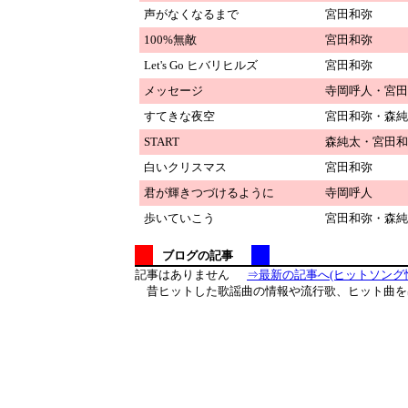
声がなくなるまで
宮田和弥
100%無敵
宮田和弥
Let's Go ヒバリヒルズ
宮田和弥
メッセージ
寺岡呼人・宮田
すてきな夜空
宮田和弥・森純
START
森純太・宮田和
白いクリスマス
宮田和弥
君が輝きつづけるように
寺岡呼人
歩いていこう
宮田和弥・森純
ブログの記事
記事はありません
⇒最新の記事へ(ヒットソング情
昔ヒットした歌謡曲の情報や流行歌、ヒット曲を