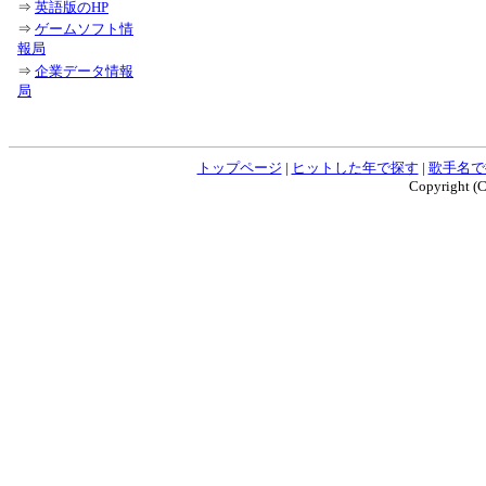
⇒
英語版のHP
⇒
ゲームソフト情
報局
⇒
企業データ情報
局
トップページ
|
ヒットした年で探す
|
歌手名で
Copyright (C)