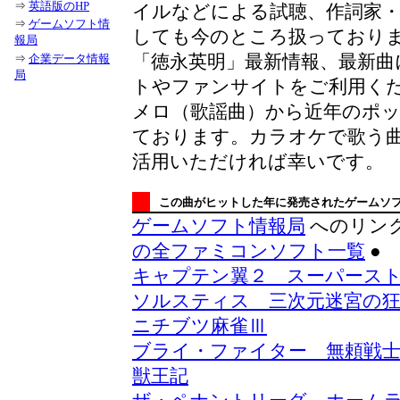
⇒
英語版のHP
イルなどによる試聴、作詞家
⇒
ゲームソフト情
しても今のところ扱っており
報局
「徳永英明」最新情報、最新曲
⇒
企業データ情報
局
トやファンサイトをご利用くだ
メロ（歌謡曲）から近年のポ
ております。カラオケで歌う
活用いただければ幸いです。
この曲がヒットした年に発売されたゲームソ
ゲームソフト情報局
へのリン
の全ファミコンソフト一覧
●
キャプテン翼２ スーパース
ソルスティス 三次元迷宮の
ニチブツ麻雀Ⅲ
ブライ・ファイター 無頼戦
獣王記