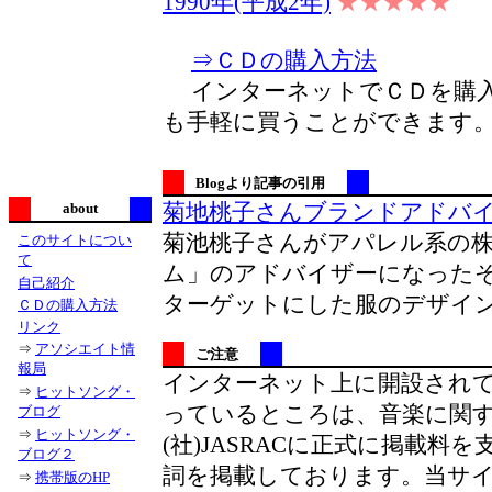
1990年(平成2年)
★★★★★
⇒ＣＤの購入方法
インターネットでＣＤを購入
も手軽に買うことができます
Blogより記事の引用
菊地桃子さんブランドアドバ
about
菊池桃子さんがアパレル系の
このサイトについ
て
ム」のアドバイザーになったそ
自己紹介
ターゲットにした服のデザイ
ＣＤの購入方法
リンク
⇒
アソシエイト情
ご注意
報局
インターネット上に開設され
⇒
ヒットソング・
っているところは、音楽に関
ブログ
⇒
ヒットソング・
(社)JASRACに正式に掲載料を
ブログ２
詞を掲載しております。当サイ
⇒
携帯版のHP