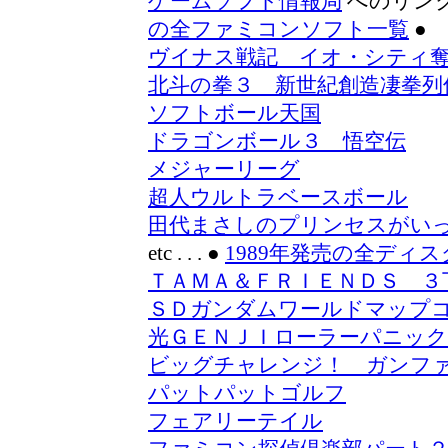
ゲームソフト情報局
へのリン
の全ファミコンソフト一覧
●
ヴイナス戦記 イオ・シティ
北斗の拳３ 新世紀創造凄拳列
ソフトボール天国
ドラゴンボール３ 悟空伝
メジャーリーグ
超人ウルトラベースボール
田代まさしのプリンセスがい
etc . . .
●
1989年発売の全ディ
ＴＡＭＡ＆ＦＲＩＥＮＤＳ ３
ＳＤガンダムワールドマップ
光ＧＥＮＪＩローラーパニック
ビッグチャレンジ！ ガンフ
パットパットゴルフ
フェアリーテイル