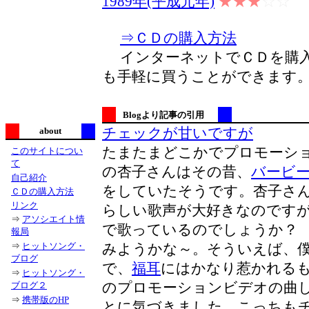
1989年(平成元年)
★★★
☆☆
⇒ＣＤの購入方法
インターネットでＣＤを購入
も手軽に買うことができます
Blogより記事の引用
チェックが甘いですが
about
たまたまどこかでプロモーシ
このサイトについ
て
の杏子さんはその昔、
バービ
自己紹介
をしていたそうです。杏子さ
ＣＤの購入方法
リンク
らしい歌声が大好きなのです
⇒
アソシエイト情
で歌っているのでしょうか？
報局
みようかな～。そういえば、
⇒
ヒットソング・
ブログ
で、
福耳
にはかなり惹かれる
⇒
ヒットソング・
のプロモーションビデオの曲
ブログ２
⇒
携帯版のHP
とに気づきました。こっちも