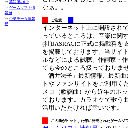
⇒
英語版のHP
なぁ。。
⇒
ゲームソフト情
報局
⇒
企業データ情報
ご注意
局
インターネット上に開設され
っているところは、音楽に関
(社)JASRACに正式に掲載
を掲載しております。当サイト
ルなどによる試聴、作詞家・
ても今のところ扱っておりま
「酒井法子」最新情報、最新曲
トやファンサイトをご利用くだ
メロ（歌謡曲）から近年のポ
ております。カラオケで歌う
活用いただければ幸いです。
この曲がヒットした年に発売されたゲームソ