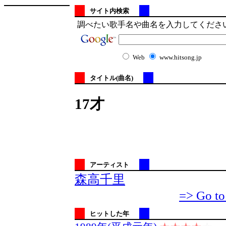
サイト内検索
調べたい歌手名や曲名を入力してくださ
Web
www.hitsong.jp
タイトル(曲名)
17才
アーティスト
森高千里
=> Go to
ヒットした年