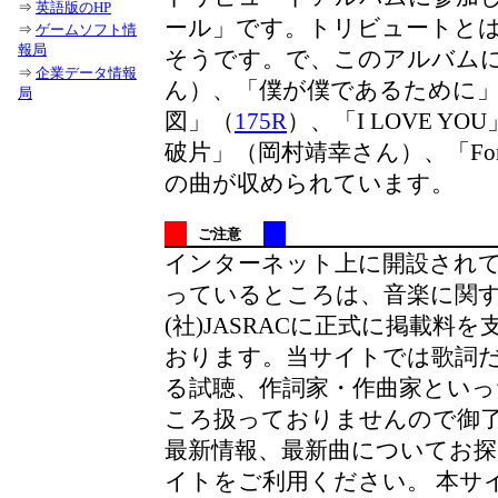
⇒
英語版のHP
ール」です。トリビュートと
⇒
ゲームソフト情
報局
そうです。で、このアルバム
⇒
企業データ情報
ん）、「僕が僕であるために
局
図」（
175R
）、「I LOVE YO
破片」（岡村靖幸さん）、「Forget
の曲が収められています。
ご注意
インターネット上に開設され
っているところは、音楽に関
(社)JASRACに正式に掲載料
おります。当サイトでは歌詞だ
る試聴、作詞家・作曲家といっ
ころ扱っておりませんので御
最新情報、最新曲についてお
イトをご利用ください。 本サ