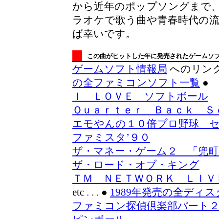
から近年のポップソングまで
ラオケで歌う曲や青春時代の
ば幸いです。
この曲がヒットした年に発売されたゲームソ
ゲームソフト情報局
へのリン
の全ファミコンソフト一覧
●
Ｉ ＬＯＶＥ ソフトボール
Ｑｕａｒｔｅｒ Ｂａｃｋ Ｓ
エモやんの１０倍プロ野球 
ファミスタ’９０
ザ・マネー・ゲーム２ 「兜町
ザ・ロード・オブ・キング
ＴＭ ＮＥＴＷＯＲＫ ＬＩＶ
etc . . .
●
1989年発売の全ディ
ファミコン探偵倶楽部パート２