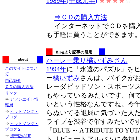
1989年(平成元年)
★★★★
☆
⇒ＣＤの購入方法
インターネットでＣＤを購入
も手軽に買うことができます
Blogより記事の引用
ハーレー乗り橘いずみさん
about
1994年
に「永遠のパズル」を
このサイトについ
て
ー
橘いずみ
さんは、バイクが
自己紹介
レーダビッドソン・スポーツ
ＣＤの購入方法
リンク
もやっているみたいです。何
⇒
アソシエイト情
いという性格なんですね。今
報局
らぬいてる退屈に気づいた人
⇒
ヒットソング・
ブログ
ライブを渋谷で催すみたいで
⇒
ヒットソング・
「BLUE ～ A TRIBUTE TO Y
ブログ２
⇒
携帯版のHP
トリビュートアルバムに参加